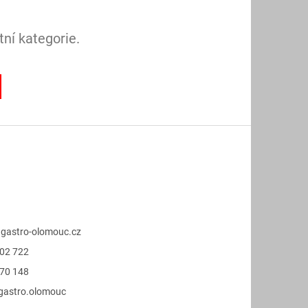
ní kategorie.
@
gastro-olomouc.cz
02 722
70 148
.gastro.olomouc