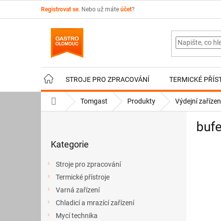
Přejít
Registrovat se
. Nebo už máte
účet
?
na
obsah
STROJE PRO ZPRACOVÁNÍ
TERMICKÉ PŘÍS
Domů
Tomgast
Produkty
Výdejní zařízen
P
bufe
o
Přeskočit
s
Kategorie
kategorie
t
r
Stroje pro zpracování
a
Termické přístroje
n
Varná zařízení
n
í
Chladicí a mrazící zařízení
p
Mycí technika