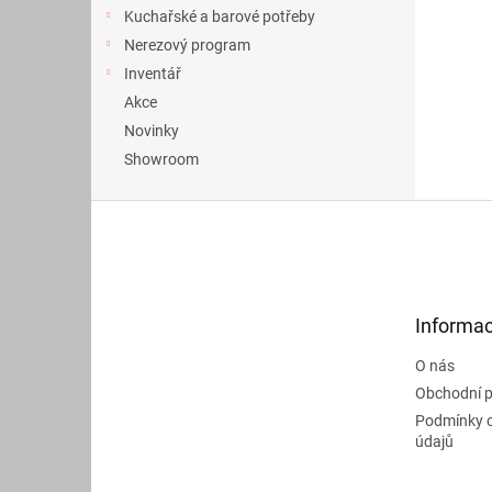
a
Kuchařské a barové potřeby
n
Nerezový program
e
Inventář
l
Akce
Novinky
Showroom
Z
á
p
a
t
Informac
í
O nás
Obchodní 
Podmínky 
údajů