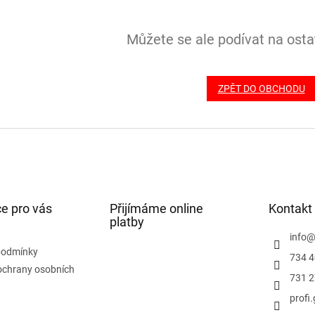
Můžete se ale podívat na ostat
ZPĚT DO OBCHODU
e pro vás
Přijímáme online
Kontakt
platby
info
podmínky
734 4
ochrany osobních
731 2
profi