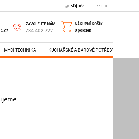
Můj účet
CZK
NÁKUPNÍ KOŠÍK
734 402 722
c.cz
0 položek
MYCÍ TECHNIKA
KUCHAŘSKÉ A BAROVÉ POTŘEBY
NERE
vujeme.