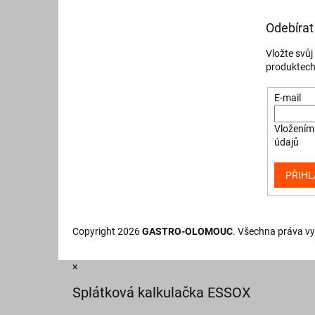
Odebírat
Vložte svů
produktech
E-mail
Vložením 
údajů
PŘIHL
Copyright 2026
GASTRO-OLOMOUC
. Všechna práva v
×
Splátková kalkulačka ESSOX