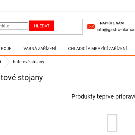
HLEDAT
info@gastro-olomou
TROJE
VARNÁ ZAŘÍZENÍ
CHLADICÍ A MRAZÍCÍ ZAŘÍZENÍ
í
bufetové stojany
tové stojany
Produkty teprve připra