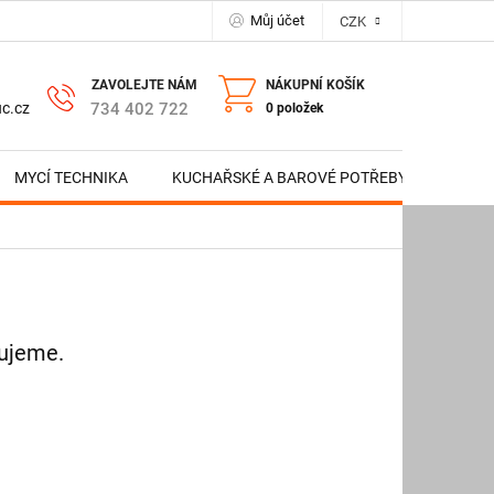
Můj účet
CZK
NÁKUPNÍ KOŠÍK
734 402 722
c.cz
0 položek
MYCÍ TECHNIKA
KUCHAŘSKÉ A BAROVÉ POTŘEBY
NERE
vujeme.