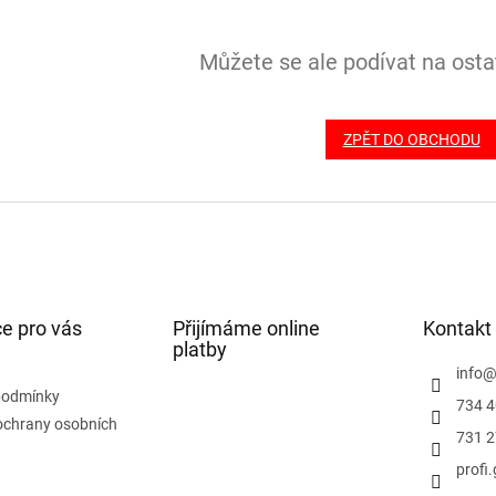
Můžete se ale podívat na ostat
ZPĚT DO OBCHODU
e pro vás
Přijímáme online
Kontakt
platby
info
podmínky
734 4
ochrany osobních
731 2
profi