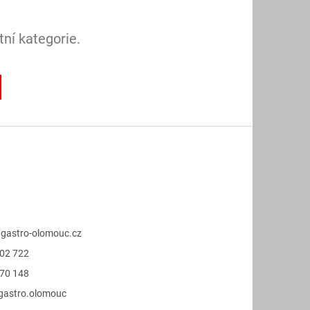
ní kategorie.
@
gastro-olomouc.cz
02 722
70 148
.gastro.olomouc