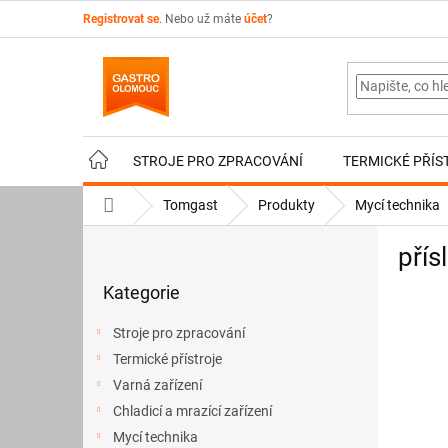
Přejít
Registrovat se
. Nebo už máte
účet
?
na
obsah
STROJE PRO ZPRACOVÁNÍ
TERMICKÉ PŘÍS
Domů
Tomgast
Produkty
Mycí technika
P
přís
o
Přeskočit
s
Kategorie
kategorie
t
r
Stroje pro zpracování
a
Termické přístroje
n
Varná zařízení
n
í
Chladicí a mrazící zařízení
p
Mycí technika