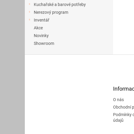
a
Kuchařské a barové potřeby
n
Nerezový program
e
Inventář
l
Akce
Novinky
Showroom
Z
á
p
a
t
Informac
í
O nás
Obchodní 
Podmínky 
údajů