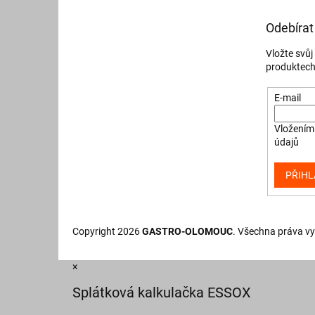
Odebírat
Vložte svů
produktech
E-mail
Vložením 
údajů
PŘIHL
Copyright 2026
GASTRO-OLOMOUC
. Všechna práva v
×
Splátková kalkulačka ESSOX